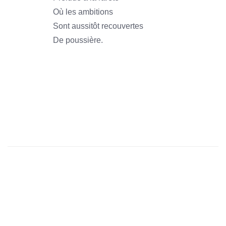
Où les ambitions
Sont aussitôt recouvertes
De poussière.
1966
1966
1966
1966
1966
1966