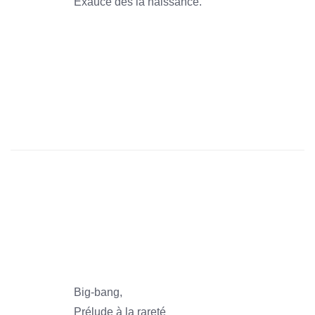
Exaucé dès la naissance.
1966
1966
1966
1966
1966
1966
Big-bang,
Prélude à la rareté