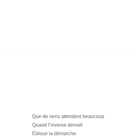
1966
1966
1966
1966
1966
1966
Que de riens attendent beaucoup
Quand l’inverse devrait
Éblouir la démarche.