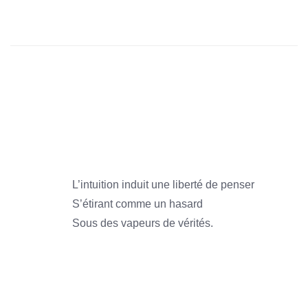
1966
1966
1966
1966
L’intuition induit une liberté de penser
S’étirant comme un hasard
Sous des vapeurs de vérités.
1966
1966