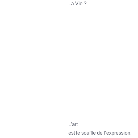
La Vie ?
sss
ssssss
sss
sss
sss
ssssss
L’art
est le souffle de l’expression,