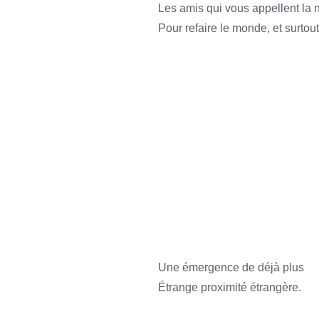
Les amis qui vous appellent la n
Pour refaire le monde, et surtout
Still alive among the tides
Of life.
Seeking perfection
Among illusions.
Remind you the time before birth
And you’ll find the way to calm down;
Life is so short on this earth
As every dream must be done.
Une émergence de déjà plus
Étrange proximité étrangère.