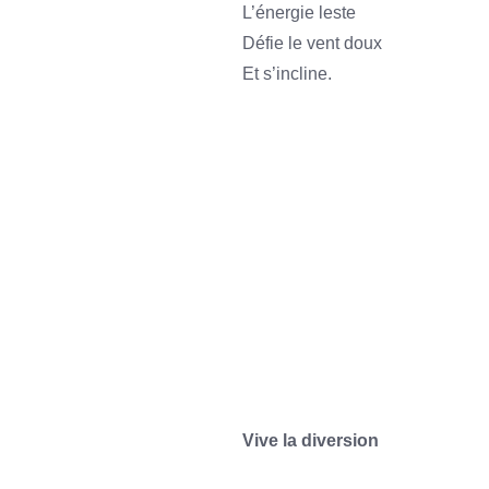
L’énergie leste
Défie le vent doux
Et s’incline.
sss
ssssss
sss
sss
sass
Vive la diversion