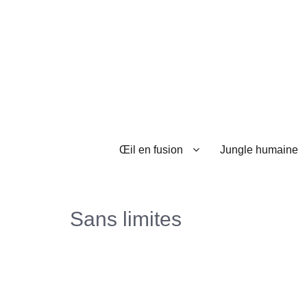
Œil en fusion
Jungle humaine
Sans limites
sss
ssssss