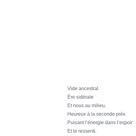
Still alive among the tides
Of life.
Seeking perfection
Among illusions.
Remind you the time before birth
And you’ll find the way to calm down;
Life is so short on this earth
As every dream must be done.
Vide ancestral
Ère sidérale
Et nous au milieu,
Heureux à la seconde près
Puisant l’énergie dans l’espoir
Et le ressenti.