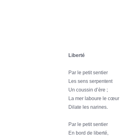
sss
sss
ssss
Liberté
Par le petit sentier
Les sens serpentent
Un coussin d’ère ;
La mer laboure le cœur
Dilate les narines.
Par le petit sentier
En bord de liberté,