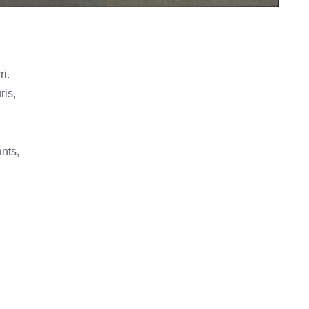
i.
ris,
nts,