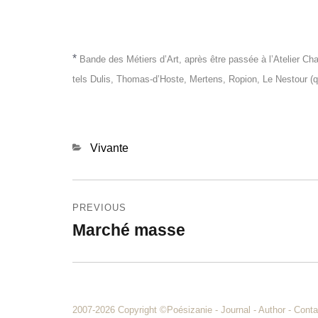
*
Bande des Métiers d’Art, après être passée à l’Atelier Ch
tels Dulis, Thomas-d’Hoste, Mertens, Ropion, Le Nestour (q
Categories
Vivante
Navigation
PREVIOUS
de
Marché masse
Previous
l’article
post:
2007-2026 Copyright
©Poésizanie
-
Journal
-
Author
-
Conta