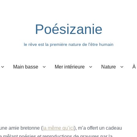
Poésizanie
le rêve est la première nature de l'être humain
Main basse
Mer intérieure
Nature
À
une amie bretonne (
la même qu’ici
), m’a offert un cadeau
re mêlant poésies et reproductions de gravures par la