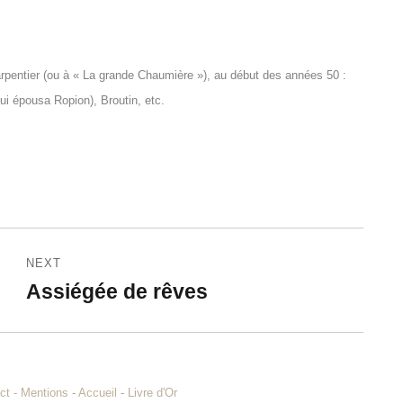
arpentier (ou à « La grande Chaumière »), au début des années 50 :
ui épousa Ropion), Broutin, etc.
NEXT
Assiégée de rêves
Next
post:
ct
-
Mentions
-
Accueil
-
Livre d'Or