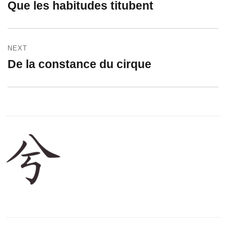
Que les habitudes titubent
Previous
l’article
post:
NEXT
De la constance du cirque
Next
post: