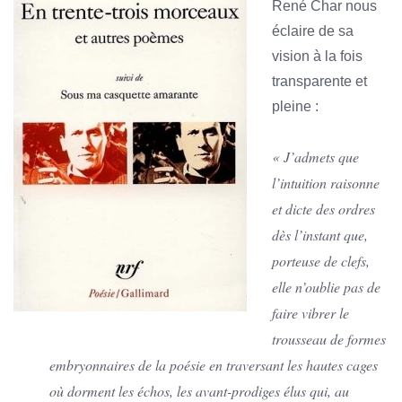
René Char nous
éclaire de sa
vision à la fois
transparente et
pleine :
« J’admets que
l’intuition raisonne
et dicte des ordres
dès l’instant que,
porteuse de clefs,
elle n’oublie pas de
faire vibrer le
trousseau de formes
embryonnaires de la poésie en traversant les hautes cages
où dorment les échos, les avant-prodiges élus qui, au