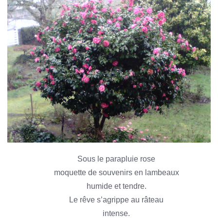
Sous le parapluie rose
moquette de souvenirs en lambeaux
humide et tendre.
Le rêve s’agrippe au râteau
intense.