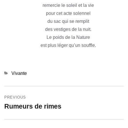
remercie le soleil et la vie
pour cet acte solennel
du sac qui se remplit
des vestiges de la nuit.
Le poids de la Nature
est plus léger qu’un souffle.
Categories
Vivante
Navigation
PREVIOUS
de
Rumeurs de rimes
Previous
l’article
post: