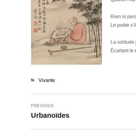
Rien ni per
Le poète s’
La solitude
Écartant le 
Categories
Vivante
Navigation
PREVIOUS
de
Urbanoïdes
Previous
l’article
post: