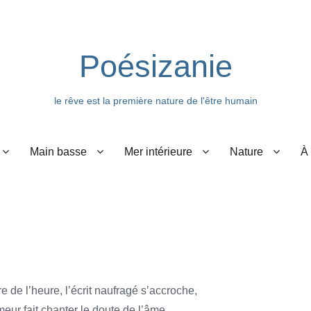
Poésizanie
le rêve est la première nature de l'être humain
Main basse
Mer intérieure
Nature
À
 de l’heure, l’écrit naufragé s’accroche,
eur fait chanter le doute de l’âme.