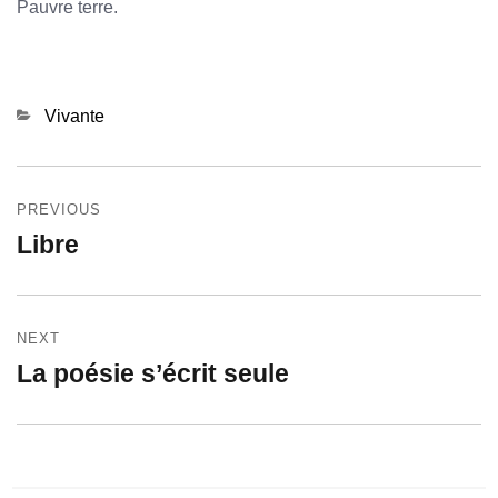
Pauvre terre.
Categories
Vivante
Navigation
PREVIOUS
de
Libre
Previous
l’article
post:
NEXT
La poésie s’écrit seule
Next
post: