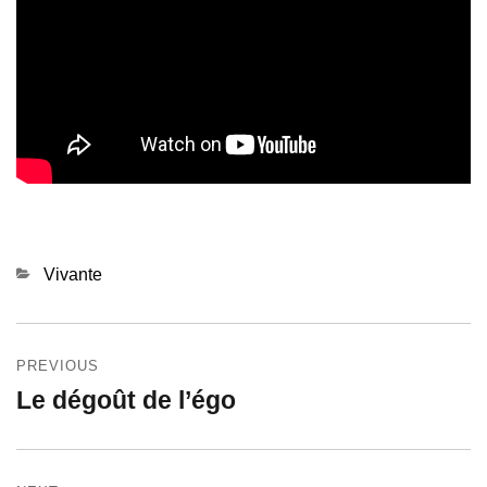
Categories
Vivante
Navigation
PREVIOUS
de
Le dégoût de l’égo
Previous
l’article
post: