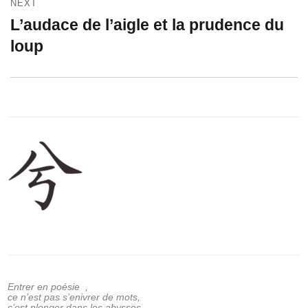
NEXT
L’audace de l’aigle et la prudence du
Next
post:
loup
Entrer en poésie ,
ce n’est pas s’enivrer de mots,
c’est plonger dans les abysses