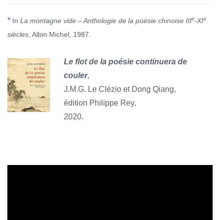
e
e
*
In
La montagne vide – Anthologie de la poésie chinoise III
-XI
siècles
, Albin Michel, 1987.
Le flot de la poésie continuera de
couler
,
J.M.G. Le Clézio et Dong Qiang,
édition
Philippe Rey,
2020.