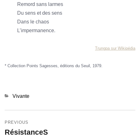
Remord sans larmes
Du sens et des sens
Dans le chaos
L’impermanence.
Trungpa sur Wikipédia
* Collection Points Sagesses, éditions du Seuil, 1979.
Categories
Vivante
Navigation
PREVIOUS
de
RésistanceS
Previous
l’article