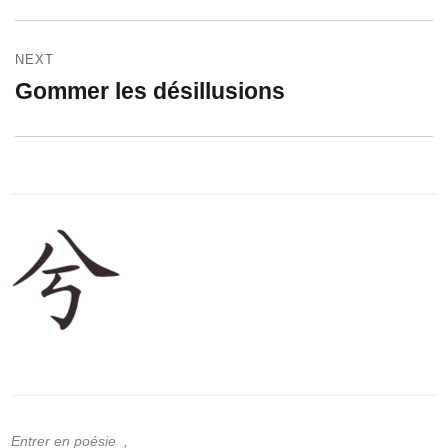
post:
NEXT
Gommer les désillusions
Next
post:
Entrer en poésie ,