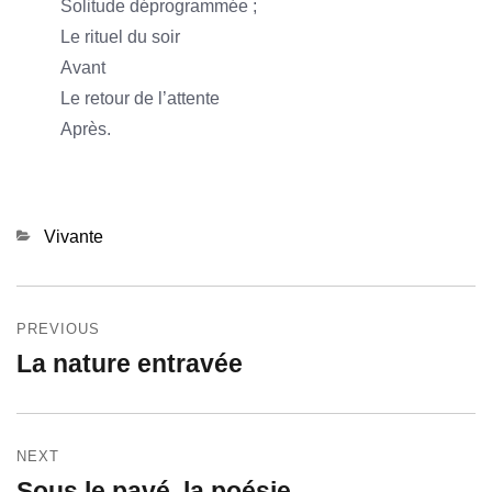
Solitude déprogrammée ;
Le rituel du soir
Avant
Le retour de l’attente
Après.
Categories
Vivante
Navigation
PREVIOUS
de
La nature entravée
Previous
l’article
post:
NEXT
Sous le pavé, la poésie
Next