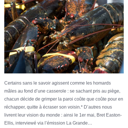
Certains sans le savoir agissent comme les homards
mâles au fond d’une casserole : se sachant pris au piège,
chacun décide de grimper la paroi coûte que coûte pour en
réchapper, quitte à écraser son voisin.* D’autres nous
livrent leur vision du monde : ainsi le 1er mai, Bret Easton-
Ellis, interviewé via l’émission La Grande…