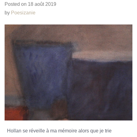
Posted on
18 août 2019
by
Poesizanie
Hollan se réveille à ma mémoire alors que je trie